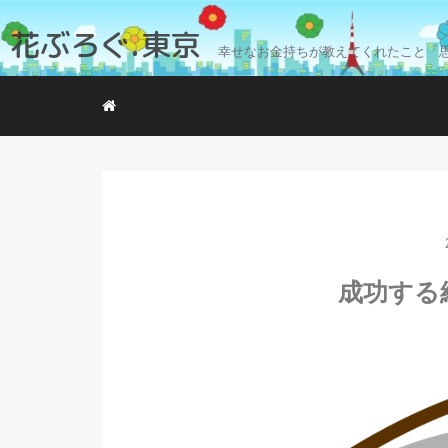
花ぶろぐ.東京
幸せなお金持ちが教えてくれたこと「
成功する