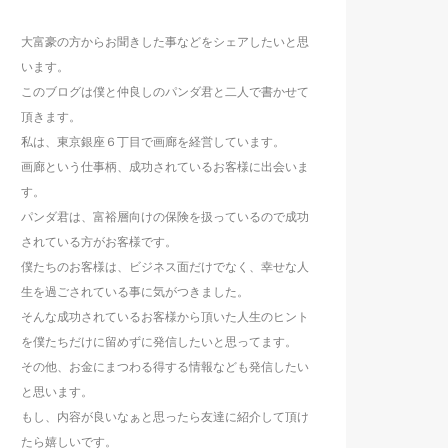
大富豪の方からお聞きした事などをシェアしたいと思
います。
このブログは僕と仲良しのパンダ君と二人で書かせて
頂きます。
私は、東京銀座６丁目で画廊を経営しています。
画廊という仕事柄、成功されているお客様に出会いま
す。
パンダ君は、富裕層向けの保険を扱っているので成功
されている方がお客様です。
僕たちのお客様は、ビジネス面だけでなく、幸せな人
生を過ごされている事に気がつきました。
そんな成功されているお客様から頂いた人生のヒント
を僕たちだけに留めずに発信したいと思ってます。
その他、お金にまつわる得する情報なども発信したい
と思います。
もし、内容が良いなぁと思ったら友達に紹介して頂け
たら嬉しいです。