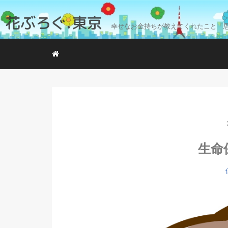
花ぶろぐ.東京
幸せなお金持ちが教えてくれたこと「
生命