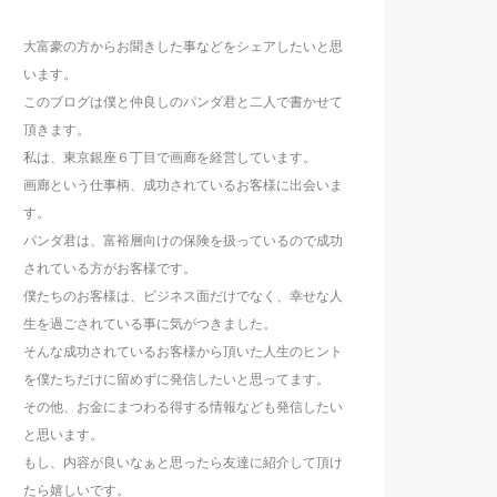
大富豪の方からお聞きした事などをシェアしたいと思
います。
このブログは僕と仲良しのパンダ君と二人で書かせて
頂きます。
私は、東京銀座６丁目で画廊を経営しています。
画廊という仕事柄、成功されているお客様に出会いま
す。
パンダ君は、富裕層向けの保険を扱っているので成功
されている方がお客様です。
僕たちのお客様は、ビジネス面だけでなく、幸せな人
生を過ごされている事に気がつきました。
そんな成功されているお客様から頂いた人生のヒント
を僕たちだけに留めずに発信したいと思ってます。
その他、お金にまつわる得する情報なども発信したい
と思います。
もし、内容が良いなぁと思ったら友達に紹介して頂け
たら嬉しいです。