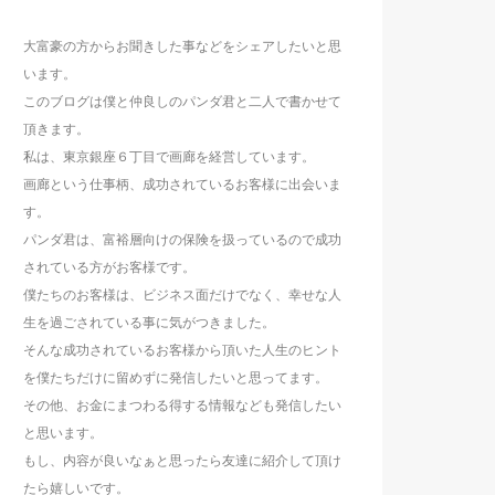
大富豪の方からお聞きした事などをシェアしたいと思
います。
このブログは僕と仲良しのパンダ君と二人で書かせて
頂きます。
私は、東京銀座６丁目で画廊を経営しています。
画廊という仕事柄、成功されているお客様に出会いま
す。
パンダ君は、富裕層向けの保険を扱っているので成功
されている方がお客様です。
僕たちのお客様は、ビジネス面だけでなく、幸せな人
生を過ごされている事に気がつきました。
そんな成功されているお客様から頂いた人生のヒント
を僕たちだけに留めずに発信したいと思ってます。
その他、お金にまつわる得する情報なども発信したい
と思います。
もし、内容が良いなぁと思ったら友達に紹介して頂け
たら嬉しいです。