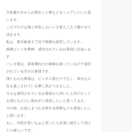
大富豪の方からお聞きした事などをシェアしたいと思
います。
このブログは僕と仲良しのパンダ君と二人で書かせて
頂きます。
私は、東京銀座６丁目で画廊を経営しています。
画廊という仕事柄、成功されているお客様に出会いま
す。
パンダ君は、富裕層向けの保険を扱っているので成功
されている方がお客様です。
僕たちのお客様は、ビジネス面だけでなく、幸せな人
生を過ごされている事に気がつきました。
そんな成功されているお客様から頂いた人生のヒント
を僕たちだけに留めずに発信したいと思ってます。
その他、お金にまつわる得する情報なども発信したい
と思います。
もし、内容が良いなぁと思ったら友達に紹介して頂け
たら嬉しいです。