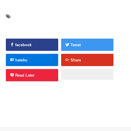
facebook
Tweet
hatebu
Share
Read Later