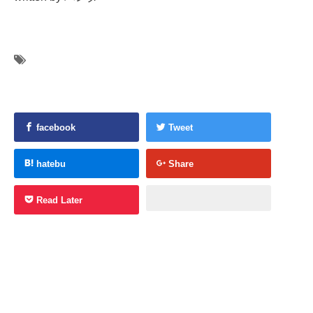
facebook
Tweet
hatebu
Share
Read Later