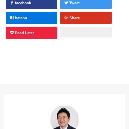
facebook
Tweet
hatebu
Share
Read Later