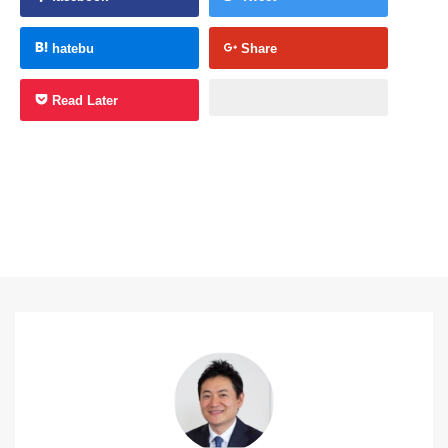
hatebu
Share
Read Later