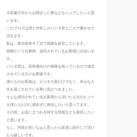
大富豪の方からお聞きした事などをシェアしたいと思
います。
このブログは僕と仲良しのパンダ君と二人で書かせて
頂きます。
私は、東京銀座６丁目で画廊を経営しています。
画廊という仕事柄、成功されているお客様に出会いま
す。
パンダ君は、富裕層向けの保険を扱っているので成功
されている方がお客様です。
僕たちのお客様は、ビジネス面だけでなく、幸せな人
生を過ごされている事に気がつきました。
そんな成功されているお客様から頂いた人生のヒント
を僕たちだけに留めずに発信したいと思ってます。
その他、お金にまつわる得する情報なども発信したい
と思います。
もし、内容が良いなぁと思ったら友達に紹介して頂け
たら嬉しいです。