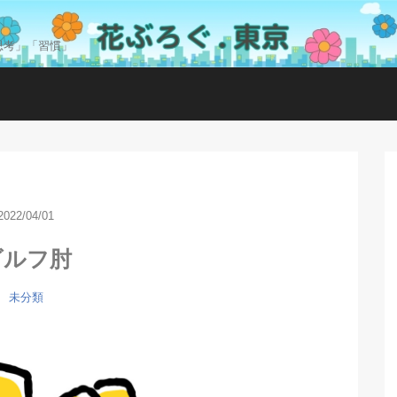
思考」「習慣」
2022/04/01
ゴルフ肘
未分類