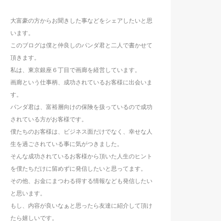
大富豪の方からお聞きした事などをシェアしたいと思
います。
このブログは僕と仲良しのパンダ君と二人で書かせて
頂きます。
私は、東京銀座６丁目で画廊を経営しています。
画廊という仕事柄、成功されているお客様に出会いま
す。
パンダ君は、富裕層向けの保険を扱っているので成功
されている方がお客様です。
僕たちのお客様は、ビジネス面だけでなく、幸せな人
生を過ごされている事に気がつきました。
そんな成功されているお客様から頂いた人生のヒント
を僕たちだけに留めずに発信したいと思ってます。
その他、お金にまつわる得する情報なども発信したい
と思います。
もし、内容が良いなぁと思ったら友達に紹介して頂け
たら嬉しいです。