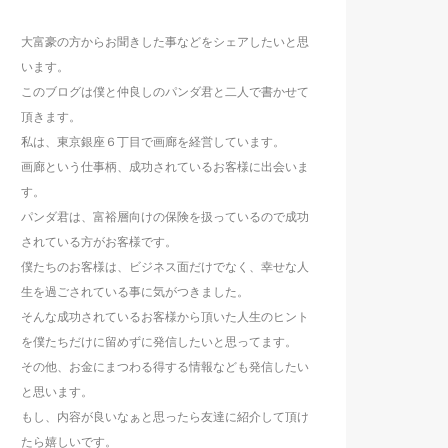
大富豪の方からお聞きした事などをシェアしたいと思
います。
このブログは僕と仲良しのパンダ君と二人で書かせて
頂きます。
私は、東京銀座６丁目で画廊を経営しています。
画廊という仕事柄、成功されているお客様に出会いま
す。
パンダ君は、富裕層向けの保険を扱っているので成功
されている方がお客様です。
僕たちのお客様は、ビジネス面だけでなく、幸せな人
生を過ごされている事に気がつきました。
そんな成功されているお客様から頂いた人生のヒント
を僕たちだけに留めずに発信したいと思ってます。
その他、お金にまつわる得する情報なども発信したい
と思います。
もし、内容が良いなぁと思ったら友達に紹介して頂け
たら嬉しいです。