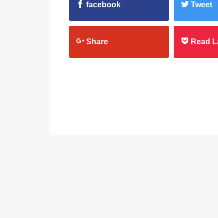
facebook
Tweet
Share
Read L