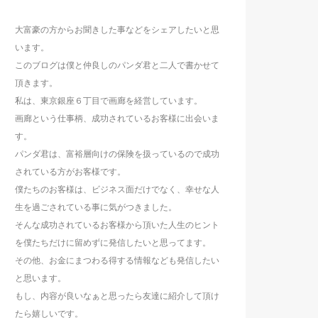
大富豪の方からお聞きした事などをシェアしたいと思
います。
このブログは僕と仲良しのパンダ君と二人で書かせて
頂きます。
私は、東京銀座６丁目で画廊を経営しています。
画廊という仕事柄、成功されているお客様に出会いま
す。
パンダ君は、富裕層向けの保険を扱っているので成功
されている方がお客様です。
僕たちのお客様は、ビジネス面だけでなく、幸せな人
生を過ごされている事に気がつきました。
そんな成功されているお客様から頂いた人生のヒント
を僕たちだけに留めずに発信したいと思ってます。
その他、お金にまつわる得する情報なども発信したい
と思います。
もし、内容が良いなぁと思ったら友達に紹介して頂け
たら嬉しいです。